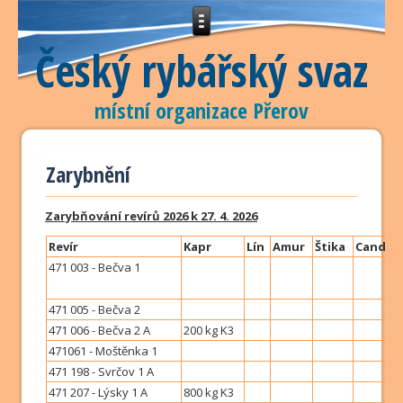
Český rybářský svaz
místní organizace Přerov
Zarybnění
Zarybňování revírů 2026 k 27. 4. 2026
Revír
Kapr
Lín
Amur
Štika
Candát
471 003 - Bečva 1
471 005 - Bečva 2
471 006 - Bečva 2 A
200 kg K3
471061 - Moštěnka 1
471 198 - Svrčov 1 A
471 207 - Lýsky 1 A
800 kg K3