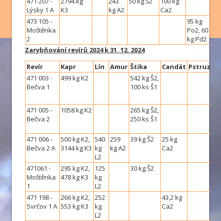
471 207 -
2794 kg
243
50 kg Š2
100 kg
Lýsky 1 A
K3
kg A2
Ca2
473 105 -
95 kg
Moštěnka
Po2, 60
2
kg Pd2
Zarybňování revírů 2024 k 31. 12. 2024
Revír
Kapr
Lín
Amur
Štika
Candát
Pstruzi
471 003 -
499 kg K2
542 kg Š2,
Bečva 1
100 ks Š1
471 005 -
1058 kg K2
265 kg Š2,
Bečva 2
250 ks Š1
471 006 -
500 kg K2,
540
259
39 kg Š2
25 kg
Bečva 2 A
3144 kg K3
kg
kg A2
Ca2
L2
471061 -
295 kg K2,
125
30 kg Š2
Moštěnka
478 kg K3
kg
1
L2
471 198 -
266 kg K2,
252
43,2 kg
Svrčov 1 A
553 kg K3
kg
Ca2
L2