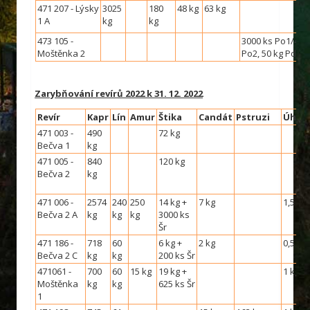
471 207 - Lýsky
3025
180
48 kg
63 kg
1 A
kg
kg
473 105 -
3000 ks Po1/4, 7
Moštěnka 2
Po2, 50 kg Pd2
Zarybňování revírů 2022 k 31. 12. 2022
Revír
Kapr
Lín
Amur
Štika
Candát
Pstruzi
Úhoř
471 003 -
490
72 kg
Bečva 1
kg
471 005 -
840
120 kg
Bečva 2
kg
471 006 -
2574
240
250
14 kg +
7 kg
1,5 kg
Bečva 2 A
kg
kg
kg
3000 ks
Šr
471 186 -
718
60
6 kg +
2 kg
0,5 kg
Bečva 2 C
kg
kg
200 ks Šr
471061 -
700
60
15 kg
19 kg +
1 kg
Moštěnka
kg
kg
625 ks Šr
1