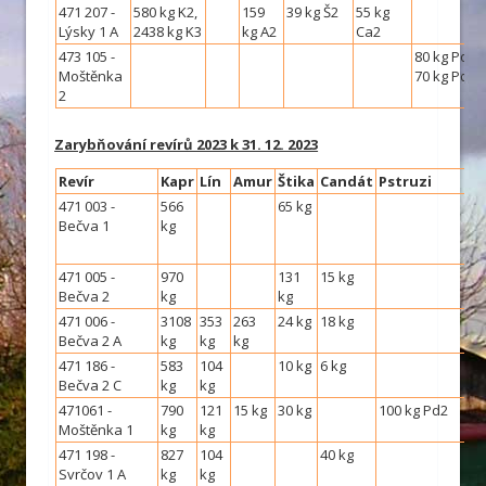
471 207 -
580 kg K2,
159
39 kg Š2
55 kg
Lýsky 1 A
2438 kg K3
kg A2
Ca2
473 105 -
80 kg Po2,
Moštěnka
70 kg Pd 2
2
Zarybňování revírů 2023 k 31. 12. 2023
Revír
Kapr
Lín
Amur
Štika
Candát
Pstruzi
471 003 -
566
65 kg
Bečva 1
kg
471 005 -
970
131
15 kg
Bečva 2
kg
kg
471 006 -
3108
353
263
24 kg
18 kg
Bečva 2 A
kg
kg
kg
471 186 -
583
104
10 kg
6 kg
Bečva 2 C
kg
kg
471061 -
790
121
15 kg
30 kg
100 kg Pd2
Moštěnka 1
kg
kg
471 198 -
827
104
40 kg
Svrčov 1 A
kg
kg