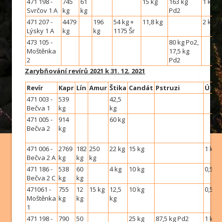
471 198 -
745
61
15 kg
163 kg
1 kg
Svrčov 1 A
kg
kg
Pd2
471 207 -
4479
196
54 kg +
11,8 kg
2 kg
Lýsky 1 A
kg
kg
1175 Šr
473 105 -
80 kg Po2,
Moštěnka
17,5 kg
2
Pd2
Zarybňování revírů 2021 k 31. 12. 2021
Revír
Kapr
Lín
Amur
Štika
Candát
Pstruzi
Úhoř
471 003 -
539
42,5
Bečva 1
kg
kg
471 005 -
914
60 kg
Bečva 2
kg
471 006 -
2769
182
250
22 kg
15 kg
1 kg
Bečva 2 A
kg
kg
kg
471 186 -
538
60
4 kg
10 kg
0,5 kg
Bečva 2 C
kg
kg
471061 -
755
12
15 kg
12,5
10 kg
0,5 kg
Moštěnka
kg
kg
kg
1
471 198 -
790
50
25 kg
87,5 kg Pd2
1 kg