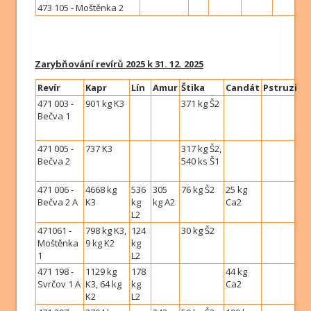
473 105 - Moštěnka 2
Zarybňování revírů 2025 k 31. 12. 2025
Revír
Kapr
Lín
Amur
Štika
Candát
Pstruzi
471 003 -
901 kg K3
371 kg Š2
Bečva 1
471 005 -
737 K3
317 kg Š2,
Bečva 2
540 ks Š1
471 006 -
4668 kg
536
305
76 kg Š2
25 kg
Bečva 2 A
K3
kg
kg A2
Ca2
L2
471061 -
798 kg K3,
124
30 kg Š2
Moštěnka
9 kg K2
kg
1
L2
471 198 -
1129 kg
178
44 kg
Svrčov 1 A
K3, 64 kg
kg
Ca2
K2
L2